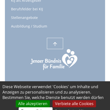
KIJ als Arbeitgeber
Berufsfelder bei KIJ
Stellenangebote
Ausbildung / Studium
arrow_upward
Diese Webseite verwendet 'Cookies' um Inhalte und
Impressum
Datenschutz
Barrierefreiheit
Anzeigen zu personalisieren und zu analysieren.
Bestimmen Sie, welche Dienste benutzt werden dürfen
Alle akzeptieren
Verbiete alle Cookies
Datenschutz-Einstellungen anpassen