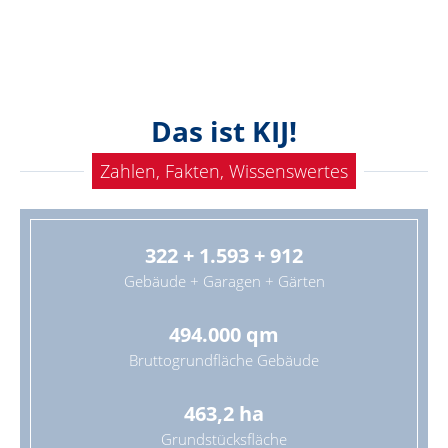
Das ist KIJ!
Zahlen, Fakten, Wissenswertes
322 + 1.593 + 912
Gebäude + Garagen + Gärten
494.000 qm
Bruttogrundfläche Gebäude
463,2 ha
Grundstücksfläche